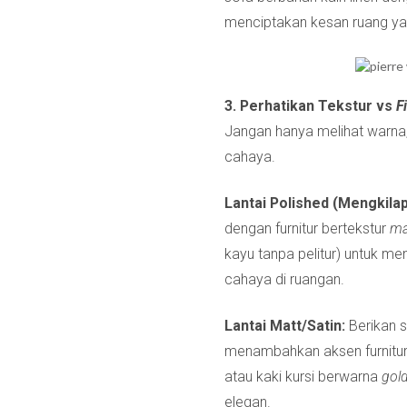
menciptakan kesan ruang ya
3. Perhatikan Tekstur vs
F
Jangan hanya melihat warna,
cahaya.
Lantai Polished (Mengkilap
dengan furnitur bertekstur
ma
kayu tanpa pelitur) untuk m
cahaya di ruangan.
Lantai Matt/Satin:
Berikan 
menambahkan aksen furnitur 
atau kaki kursi berwarna
gol
elegan.