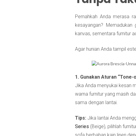
Pernahkah Anda merasa rag
kesayangan? Memadukan
kanvas, sementara furnitur 
Agar hunian Anda tampil estet
1. Gunakan Aturan “Tone-
Jika Anda menyukai kesan m
warna furnitur yang masih 
sama dengan lantai.
Tips:
Jika lantai Anda meng
Series
(Beige), pilihlah furn
sofa berbahan kain linen d