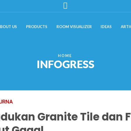
BOUT US
PRODUCTS
ROOM VISUALIZER
IDEAS
ARTI
HOME
INFOGRESS
URNA
ukan Granite Tile dan F
ut Gagal