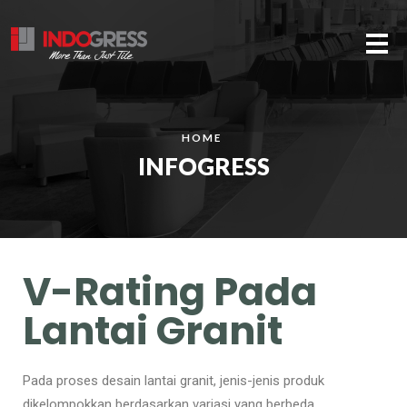
Me
HOME
INFOGRESS
V-Rating Pada
Lantai Granit
Pada proses desain lantai granit, jenis-jenis produk
dikelompokkan berdasarkan variasi yang berbeda.